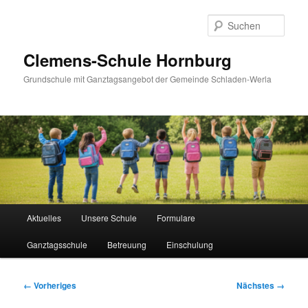
Zum
primären
Such
Inhalt
springen
Clemens-Schule Hornburg
Grundschule mit Ganztagsangebot der Gemeinde Schladen-Werla
Hauptmenü
Aktuelles
Unsere Schule
Formulare
Ganztagsschule
Betreuung
Einschulung
Bilder-
← Vorheriges
Nächstes →
Navigation