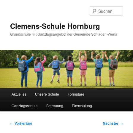
Zum
primären
Such
Inhalt
springen
Clemens-Schule Hornburg
Grundschule mit Ganztagsangebot der Gemeinde Schladen-Werla
Hauptmenü
Aktuelles
Unsere Schule
Formulare
Ganztagsschule
Betreuung
Einschulung
Beitragsnavigation
←
Vorheriger
Nächster
→