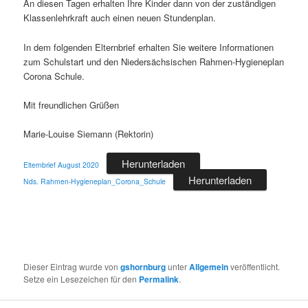
An diesen Tagen erhalten Ihre Kinder dann von der zuständigen
Klassenlehrkraft auch einen neuen Stundenplan.
In dem folgenden Elternbrief erhalten Sie weitere Informationen
zum Schulstart und den Niedersächsischen Rahmen-Hygieneplan
Corona Schule.
Mit freundlichen Grüßen
Marie-Louise Siemann (Rektorin)
Herunterladen
Elternbrief August 2020
Herunterladen
Nds. Rahmen-Hygieneplan_Corona_Schule
Dieser Eintrag wurde von
gshornburg
unter
Allgemein
veröffentlicht.
Setze ein Lesezeichen für den
Permalink
.