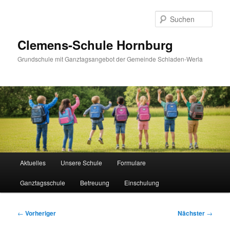
Zum
primären
Such
Inhalt
springen
Clemens-Schule Hornburg
Grundschule mit Ganztagsangebot der Gemeinde Schladen-Werla
Hauptmenü
Aktuelles
Unsere Schule
Formulare
Ganztagsschule
Betreuung
Einschulung
Beitragsnavigation
←
Vorheriger
Nächster
→